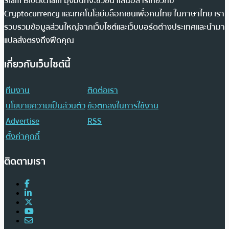
Siam Blockchain มุ่งมั่นที่จะช่วยนำเสนอสารเกี่ยวกับ
Cryptocurrency และเทคโนโลยีบล็อกเชนเพื่อคนไทย ในภาษาไทย เรา
รวบรวมข้อมูลส่วนใหญ่จากเว็บไซต์และเว็บบอร์ดต่างประเทศและนำมา
แปลส่งตรงถึงฟีดคุณ
เกี่ยวกับเว็บไซต์นี้
ทีมงาน
ติดต่อเรา
นโยบายความเป็นส่วนตัว
ข้อตกลงในการใช้งาน
Advertise
RSS
ตั้งค่าคุกกี้
ติดตามเรา