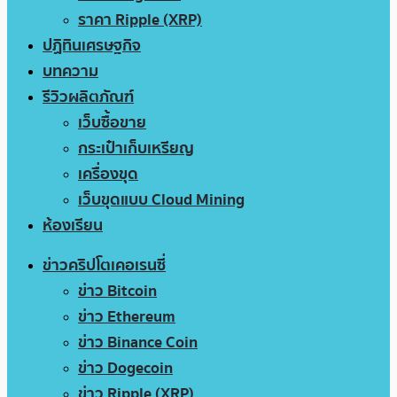
ราคา Ripple (XRP)
ปฏิทินเศรษฐกิจ
บทความ
รีวิวผลิตภัณฑ์
เว็บซื้อขาย
กระเป๋าเก็บเหรียญ
เครื่องขุด
เว็บขุดแบบ Cloud Mining
ห้องเรียน
ข่าวคริปโตเคอเรนซี่
ข่าว Bitcoin
ข่าว Ethereum
ข่าว Binance Coin
ข่าว Dogecoin
ข่าว Ripple (XRP)