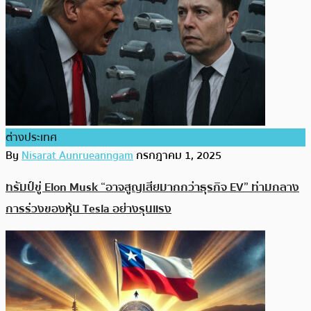
ต่างประเทศ
By
Nisarat Aunrueanngam
กรกฎาคม 1, 2025
ทรัมป์ขู่ Elon Musk “อาจสูญเสียมากกว่าธุรกิจ EV” ท่ามกลาง
การร่วงของหุ้น Tesla อย่างรุนแรง