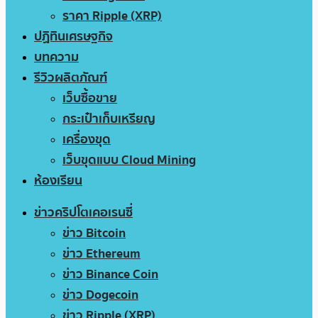
ราคา Ripple (XRP)
ปฏิทินเศรษฐกิจ
บทความ
รีวิวผลิตภัณฑ์
เว็บซื้อขาย
กระเป๋าเก็บเหรียญ
เครื่องขุด
เว็บขุดแบบ Cloud Mining
ห้องเรียน
ข่าวคริปโตเคอเรนซี่
ข่าว Bitcoin
ข่าว Ethereum
ข่าว Binance Coin
ข่าว Dogecoin
ข่าว Ripple (XRP)