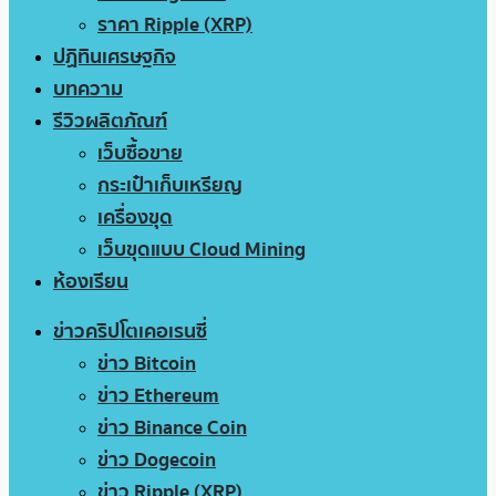
ราคา Ripple (XRP)
ปฏิทินเศรษฐกิจ
บทความ
รีวิวผลิตภัณฑ์
เว็บซื้อขาย
กระเป๋าเก็บเหรียญ
เครื่องขุด
เว็บขุดแบบ Cloud Mining
ห้องเรียน
ข่าวคริปโตเคอเรนซี่
ข่าว Bitcoin
ข่าว Ethereum
ข่าว Binance Coin
ข่าว Dogecoin
ข่าว Ripple (XRP)