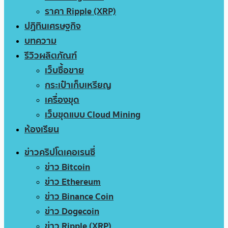
ราคา Ripple (XRP)
ปฏิทินเศรษฐกิจ
บทความ
รีวิวผลิตภัณฑ์
เว็บซื้อขาย
กระเป๋าเก็บเหรียญ
เครื่องขุด
เว็บขุดแบบ Cloud Mining
ห้องเรียน
ข่าวคริปโตเคอเรนซี่
ข่าว Bitcoin
ข่าว Ethereum
ข่าว Binance Coin
ข่าว Dogecoin
ข่าว Ripple (XRP)