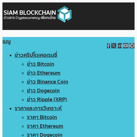
เมนู
ข่าวคริปโตเคอเรนซี่
ข่าว Bitcoin
ข่าว Ethereum
ข่าว Binance Coin
ข่าว Dogecoin
ข่าว Ripple (XRP)
ราคาและการวิเคราะห์
ราคา Bitcoin
ราคา Ethereum
ราคา Dogecoin