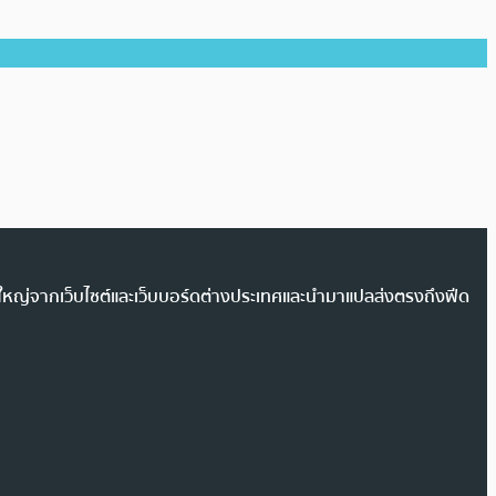
วนใหญ่จากเว็บไซต์และเว็บบอร์ดต่างประเทศและนำมาแปลส่งตรงถึงฟีด