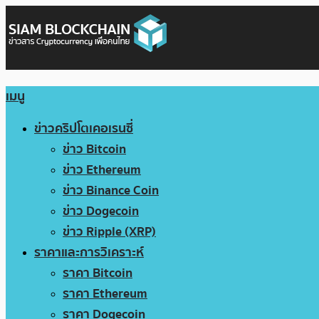
เมนู
ข่าวคริปโตเคอเรนซี่
ข่าว Bitcoin
ข่าว Ethereum
ข่าว Binance Coin
ข่าว Dogecoin
ข่าว Ripple (XRP)
ราคาและการวิเคราะห์
ราคา Bitcoin
ราคา Ethereum
ราคา Dogecoin