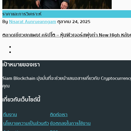
ราคาและการวิเคราะห์
By
Nisarat Aunrueanngam
ตุลาคม 24, 2025
ตลาดเขียวยกแผง! คริปโต – หุ้นฟิวเจอร์สพุ่งทำ New High หลังต
เป้าหมายของเรา
Siam Blockchain มุ่งมั่นที่จะช่วยนำเสนอสารเกี่ยวกับ Cryptocurr
คุณ
เกี่ยวกับเว็บไซต์นี้
ทีมงาน
ติดต่อเรา
นโยบายความเป็นส่วนตัว
ข้อตกลงในการใช้งาน