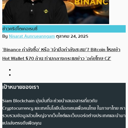
ข่าวคริปโตเคอเรนซี่
By
Nisarat Aunrueanngam
ตุลาคม 24, 2025
‘Binance กำลังซื้อ’ หรือ ‘เจ้ามือกำลังสะสม’? Bitcoin ไหลเข้า
Hot Wallet $70 ล้าน ท่ามกลางกระแสข่าว ‘อภัยโทษ CZ’
เป้าหมายของเรา
Siam Blockchain มุ่งมั่นที่จะช่วยนำเสนอสารเกี่ยวกับ
Cryptocurrency และเทคโนโลยีบล็อกเชนเพื่อคนไทย ในภาษาไทย เรา
รวบรวมข้อมูลส่วนใหญ่จากเว็บไซต์และเว็บบอร์ดต่างประเทศและนำมา
แปลส่งตรงถึงฟีดคุณ