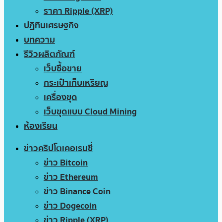
ราคา Ripple (XRP)
ปฏิทินเศรษฐกิจ
บทความ
รีวิวผลิตภัณฑ์
เว็บซื้อขาย
กระเป๋าเก็บเหรียญ
เครื่องขุด
เว็บขุดแบบ Cloud Mining
ห้องเรียน
ข่าวคริปโตเคอเรนซี่
ข่าว Bitcoin
ข่าว Ethereum
ข่าว Binance Coin
ข่าว Dogecoin
ข่าว Ripple (XRP)