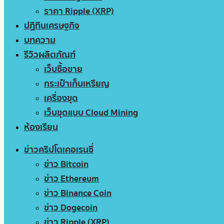
ราคา Ripple (XRP)
ปฏิทินเศรษฐกิจ
บทความ
รีวิวผลิตภัณฑ์
เว็บซื้อขาย
กระเป๋าเก็บเหรียญ
เครื่องขุด
เว็บขุดแบบ Cloud Mining
ห้องเรียน
ข่าวคริปโตเคอเรนซี่
ข่าว Bitcoin
ข่าว Ethereum
ข่าว Binance Coin
ข่าว Dogecoin
ข่าว Ripple (XRP)