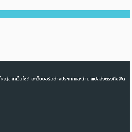
วนใหญ่จากเว็บไซต์และเว็บบอร์ดต่างประเทศและนำมาแปลส่งตรงถึงฟีด