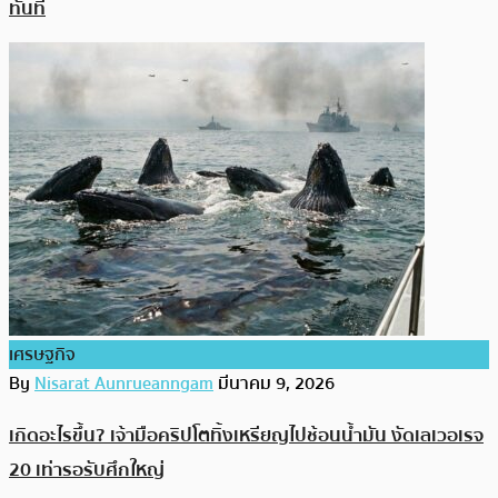
ทันที
เศรษฐกิจ
By
Nisarat Aunrueanngam
มีนาคม 9, 2026
เกิดอะไรขึ้น? เจ้ามือคริปโตทิ้งเหรียญไปช้อนน้ำมัน งัดเลเวอเรจ
20 เท่ารอรับศึกใหญ่