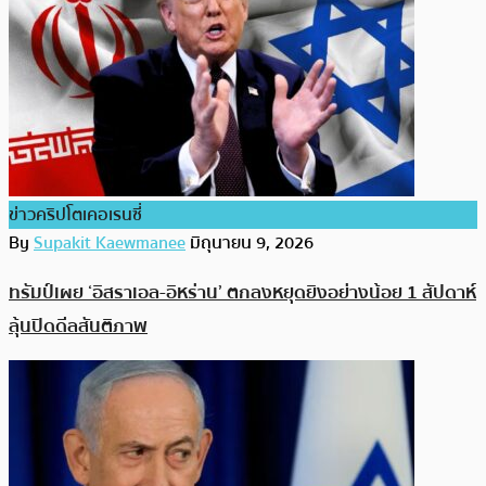
ข่าวคริปโตเคอเรนซี่
By
Supakit Kaewmanee
มิถุนายน 9, 2026
ทรัมป์เผย ‘อิสราเอล-อิหร่าน’ ตกลงหยุดยิงอย่างน้อย 1 สัปดาห์
ลุ้นปิดดีลสันติภาพ