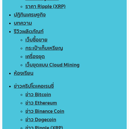
ราคา Ripple (XRP)
ปฏิทินเศรษฐกิจ
บทความ
รีวิวผลิตภัณฑ์
เว็บซื้อขาย
กระเป๋าเก็บเหรียญ
เครื่องขุด
เว็บขุดแบบ Cloud Mining
ห้องเรียน
ข่าวคริปโตเคอเรนซี่
ข่าว Bitcoin
ข่าว Ethereum
ข่าว Binance Coin
ข่าว Dogecoin
ข่าว Ripple (XRP)