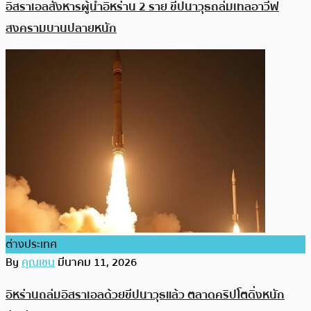
อิสราเอลสังหารผู้นำอิหร่าน 2 ราย ขีปนาวุธถล่มเทลอาวีฟ
สงครามบานปลายหนัก
ต่างประเทศ
By
คุณเชน
มีนาคม 11, 2026
อิหร่านถล่มอิสราเอลด้วยขีปนาวุธแล้ว ตลาดคริปโตดิ่งหนัก