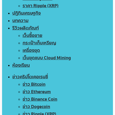
ราคา Ripple (XRP)
ปฏิทินเศรษฐกิจ
บทความ
รีวิวผลิตภัณฑ์
เว็บซื้อขาย
กระเป๋าเก็บเหรียญ
เครื่องขุด
เว็บขุดแบบ Cloud Mining
ห้องเรียน
ข่าวคริปโตเคอเรนซี่
ข่าว Bitcoin
ข่าว Ethereum
ข่าว Binance Coin
ข่าว Dogecoin
ข่าว Ripple (XRP)