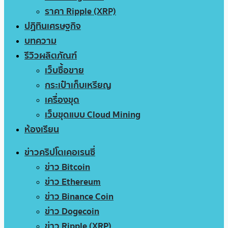
ราคา Ripple (XRP)
ปฏิทินเศรษฐกิจ
บทความ
รีวิวผลิตภัณฑ์
เว็บซื้อขาย
กระเป๋าเก็บเหรียญ
เครื่องขุด
เว็บขุดแบบ Cloud Mining
ห้องเรียน
ข่าวคริปโตเคอเรนซี่
ข่าว Bitcoin
ข่าว Ethereum
ข่าว Binance Coin
ข่าว Dogecoin
ข่าว Ripple (XRP)