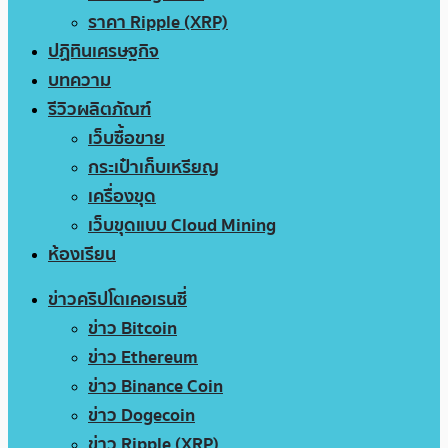
ราคา Ripple (XRP)
ปฏิทินเศรษฐกิจ
บทความ
รีวิวผลิตภัณฑ์
เว็บซื้อขาย
กระเป๋าเก็บเหรียญ
เครื่องขุด
เว็บขุดแบบ Cloud Mining
ห้องเรียน
ข่าวคริปโตเคอเรนซี่
ข่าว Bitcoin
ข่าว Ethereum
ข่าว Binance Coin
ข่าว Dogecoin
ข่าว Ripple (XRP)