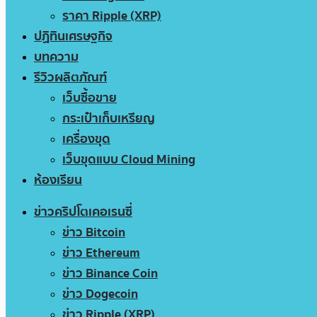
ราคา Ripple (XRP)
ปฏิทินเศรษฐกิจ
บทความ
รีวิวผลิตภัณฑ์
เว็บซื้อขาย
กระเป๋าเก็บเหรียญ
เครื่องขุด
เว็บขุดแบบ Cloud Mining
ห้องเรียน
ข่าวคริปโตเคอเรนซี่
ข่าว Bitcoin
ข่าว Ethereum
ข่าว Binance Coin
ข่าว Dogecoin
ข่าว Ripple (XRP)