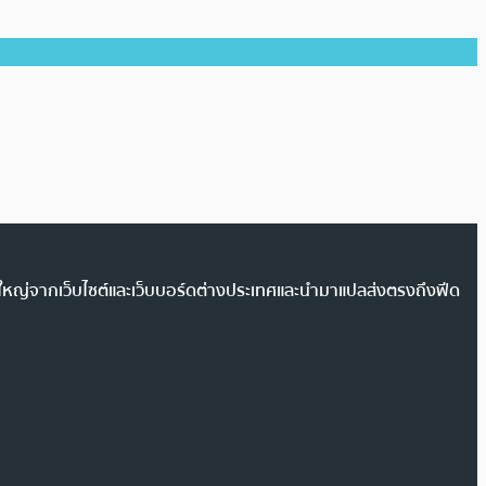
วนใหญ่จากเว็บไซต์และเว็บบอร์ดต่างประเทศและนำมาแปลส่งตรงถึงฟีด