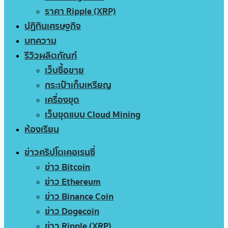
ราคา Ripple (XRP)
ปฏิทินเศรษฐกิจ
บทความ
รีวิวผลิตภัณฑ์
เว็บซื้อขาย
กระเป๋าเก็บเหรียญ
เครื่องขุด
เว็บขุดแบบ Cloud Mining
ห้องเรียน
ข่าวคริปโตเคอเรนซี่
ข่าว Bitcoin
ข่าว Ethereum
ข่าว Binance Coin
ข่าว Dogecoin
ข่าว Ripple (XRP)