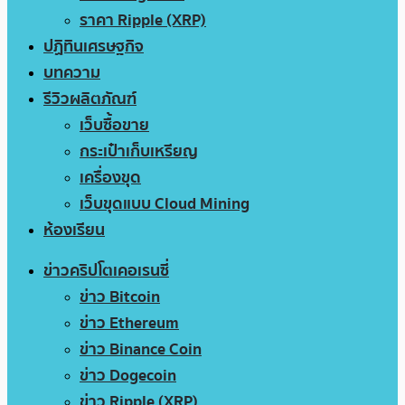
ราคา Ripple (XRP)
ปฏิทินเศรษฐกิจ
บทความ
รีวิวผลิตภัณฑ์
เว็บซื้อขาย
กระเป๋าเก็บเหรียญ
เครื่องขุด
เว็บขุดแบบ Cloud Mining
ห้องเรียน
ข่าวคริปโตเคอเรนซี่
ข่าว Bitcoin
ข่าว Ethereum
ข่าว Binance Coin
ข่าว Dogecoin
ข่าว Ripple (XRP)