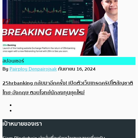
สปอนเซอร์
By
Pairploy Denpairojsak
กันยายน 16, 2024
25hrbanking กลับมาอีกครั้ง! เปิดตัวเว็บเทรดคริปโตสัญชาติ
ไทย-อังกฤษ ตอบโจทย์นักลงทุนยุคใหม่
เป้าหมายของเรา