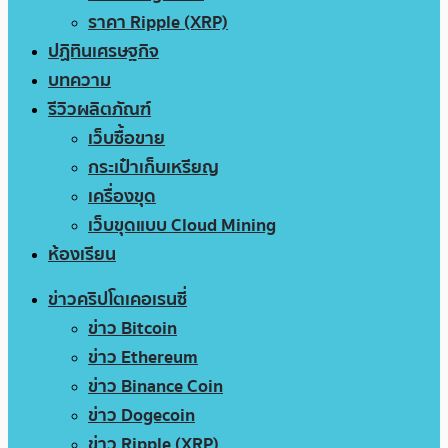
ราคา Ripple (XRP)
ปฏิทินเศรษฐกิจ
บทความ
รีวิวผลิตภัณฑ์
เว็บซื้อขาย
กระเป๋าเก็บเหรียญ
เครื่องขุด
เว็บขุดแบบ Cloud Mining
ห้องเรียน
ข่าวคริปโตเคอเรนซี่
ข่าว Bitcoin
ข่าว Ethereum
ข่าว Binance Coin
ข่าว Dogecoin
ข่าว Ripple (XRP)