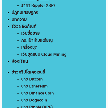
ราคา Ripple (XRP)
ปฏิทินเศรษฐกิจ
บทความ
รีวิวผลิตภัณฑ์
เว็บซื้อขาย
กระเป๋าเก็บเหรียญ
เครื่องขุด
เว็บขุดแบบ Cloud Mining
ห้องเรียน
ข่าวคริปโตเคอเรนซี่
ข่าว Bitcoin
ข่าว Ethereum
ข่าว Binance Coin
ข่าว Dogecoin
ข่าว Ripple (XRP)