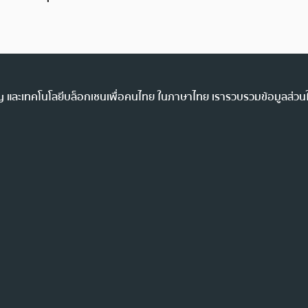
ency และเทคโนโลยีบล็อกเชนเพื่อคนไทย ในภาษาไทย เรารวบรวมข้อมูลส่