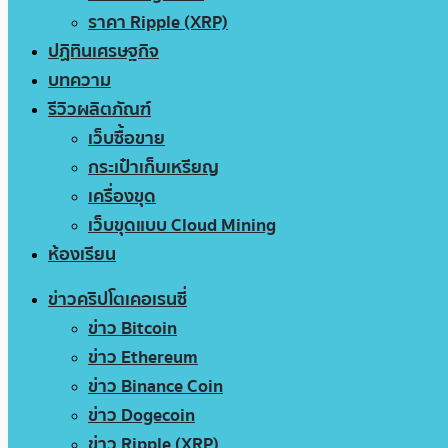
ราคา Ripple (XRP)
ปฏิทินเศรษฐกิจ
บทความ
รีวิวผลิตภัณฑ์
เว็บซื้อขาย
กระเป๋าเก็บเหรียญ
เครื่องขุด
เว็บขุดแบบ Cloud Mining
ห้องเรียน
ข่าวคริปโตเคอเรนซี่
ข่าว Bitcoin
ข่าว Ethereum
ข่าว Binance Coin
ข่าว Dogecoin
ข่าว Ripple (XRP)