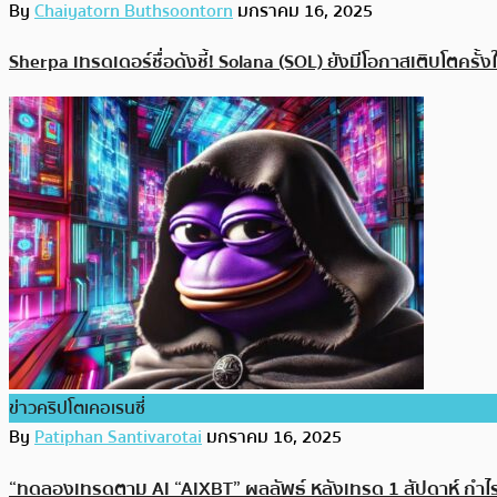
By
Chaiyatorn Buthsoontorn
มกราคม 16, 2025
Sherpa เทรดเดอร์ชื่อดังชี้! Solana (SOL) ยังมีโอกาสเติบโตครั
ข่าวคริปโตเคอเรนซี่
By
Patiphan Santivarotai
มกราคม 16, 2025
“ทดลองเทรดตาม AI “AIXBT” ผลลัพธ์ หลังเทรด 1 สัปดาห์ กำไ