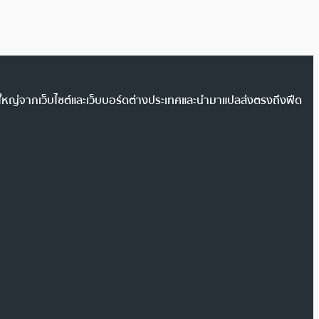
วนใหญ่จากเว็บไซต์และเว็บบอร์ดต่างประเทศและนำมาแปลส่งตรงถึงฟีด