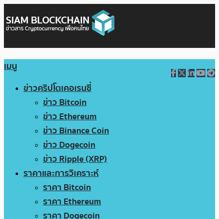
เมนู
ข่าวคริปโตเคอเรนซี่
ข่าว Bitcoin
ข่าว Ethereum
ข่าว Binance Coin
ข่าว Dogecoin
ข่าว Ripple (XRP)
ราคาและการวิเคราะห์
ราคา Bitcoin
ราคา Ethereum
ราคา Dogecoin