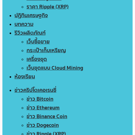
ราคา Ripple (XRP)
ปฏิทินเศรษฐกิจ
บทความ
รีวิวผลิตภัณฑ์
เว็บซื้อขาย
กระเป๋าเก็บเหรียญ
เครื่องขุด
เว็บขุดแบบ Cloud Mining
ห้องเรียน
ข่าวคริปโตเคอเรนซี่
ข่าว Bitcoin
ข่าว Ethereum
ข่าว Binance Coin
ข่าว Dogecoin
ข่าว Ripple (XRP)