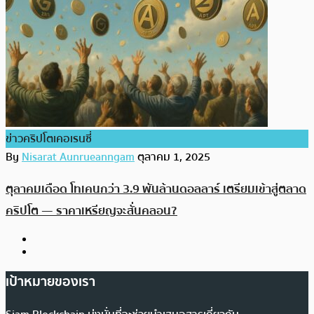
ข่าวคริปโตเคอเรนซี่
By
Nisarat Aunrueanngam
ตุลาคม 1, 2025
ตุลาคมเดือด โทเคนกว่า 3.9 พันล้านดอลลาร์ เตรียมเข้าสู่ตลาด
คริปโต — ราคาเหรียญจะสั่นคลอน?
เป้าหมายของเรา