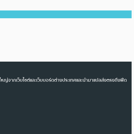
วนใหญ่จากเว็บไซต์และเว็บบอร์ดต่างประเทศและนำมาแปลส่งตรงถึงฟีด