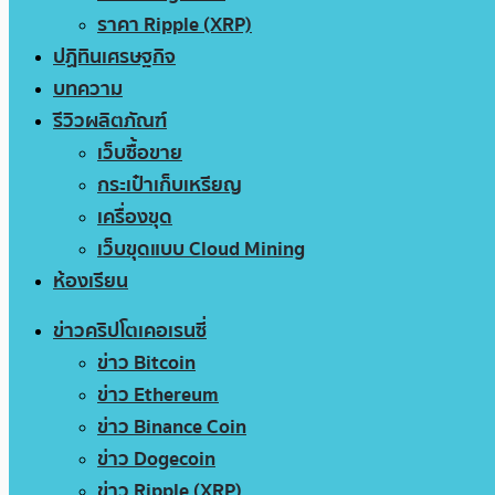
ราคา Ripple (XRP)
ปฏิทินเศรษฐกิจ
บทความ
รีวิวผลิตภัณฑ์
เว็บซื้อขาย
กระเป๋าเก็บเหรียญ
เครื่องขุด
เว็บขุดแบบ Cloud Mining
ห้องเรียน
ข่าวคริปโตเคอเรนซี่
ข่าว Bitcoin
ข่าว Ethereum
ข่าว Binance Coin
ข่าว Dogecoin
ข่าว Ripple (XRP)