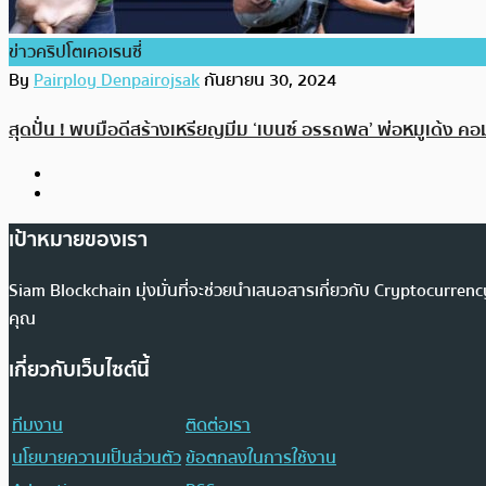
ข่าวคริปโตเคอเรนซี่
By
Pairploy Denpairojsak
กันยายน 30, 2024
สุดปั่น ! พบมือดีสร้างเหรียญมีม ‘เบนซ์ อรรถพล’ พ่อหมูเด้ง คอมม
เป้าหมายของเรา
Siam Blockchain มุ่งมั่นที่จะช่วยนำเสนอสารเกี่ยวกับ Cryptocurr
คุณ
เกี่ยวกับเว็บไซต์นี้
ทีมงาน
ติดต่อเรา
นโยบายความเป็นส่วนตัว
ข้อตกลงในการใช้งาน