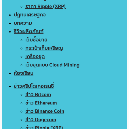
ราคา Ripple (XRP)
ปฏิทินเศรษฐกิจ
บทความ
รีวิวผลิตภัณฑ์
เว็บซื้อขาย
กระเป๋าเก็บเหรียญ
เครื่องขุด
เว็บขุดแบบ Cloud Mining
ห้องเรียน
ข่าวคริปโตเคอเรนซี่
ข่าว Bitcoin
ข่าว Ethereum
ข่าว Binance Coin
ข่าว Dogecoin
ข่าว Ripple (XRP)