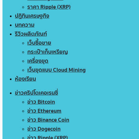
ราคา Ripple (XRP)
ปฏิทินเศรษฐกิจ
บทความ
รีวิวผลิตภัณฑ์
เว็บซื้อขาย
กระเป๋าเก็บเหรียญ
เครื่องขุด
เว็บขุดแบบ Cloud Mining
ห้องเรียน
ข่าวคริปโตเคอเรนซี่
ข่าว Bitcoin
ข่าว Ethereum
ข่าว Binance Coin
ข่าว Dogecoin
ข่าว Ripple (XRP)