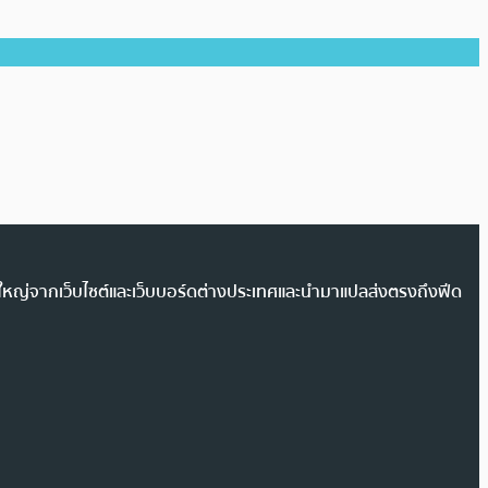
วนใหญ่จากเว็บไซต์และเว็บบอร์ดต่างประเทศและนำมาแปลส่งตรงถึงฟีด