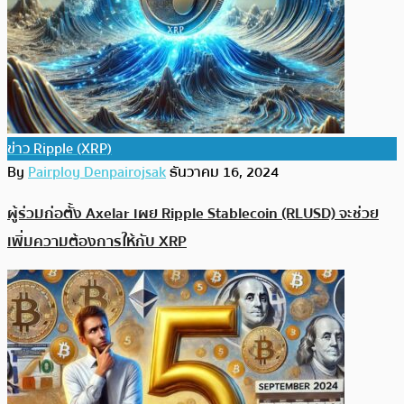
ข่าว Ripple (XRP)
By
Pairploy Denpairojsak
ธันวาคม 16, 2024
ผู้ร่วมก่อตั้ง Axelar เผย Ripple Stablecoin (RLUSD) จะช่วย
เพิ่มความต้องการให้กับ XRP