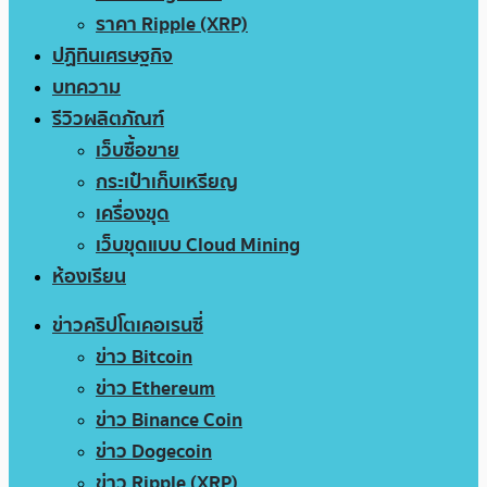
ราคา Ripple (XRP)
ปฏิทินเศรษฐกิจ
บทความ
รีวิวผลิตภัณฑ์
เว็บซื้อขาย
กระเป๋าเก็บเหรียญ
เครื่องขุด
เว็บขุดแบบ Cloud Mining
ห้องเรียน
ข่าวคริปโตเคอเรนซี่
ข่าว Bitcoin
ข่าว Ethereum
ข่าว Binance Coin
ข่าว Dogecoin
ข่าว Ripple (XRP)