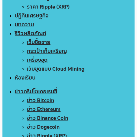
ราคา Ripple (XRP)
ปฏิทินเศรษฐกิจ
บทความ
รีวิวผลิตภัณฑ์
เว็บซื้อขาย
กระเป๋าเก็บเหรียญ
เครื่องขุด
เว็บขุดแบบ Cloud Mining
ห้องเรียน
ข่าวคริปโตเคอเรนซี่
ข่าว Bitcoin
ข่าว Ethereum
ข่าว Binance Coin
ข่าว Dogecoin
ข่าว Ripple (XRP)