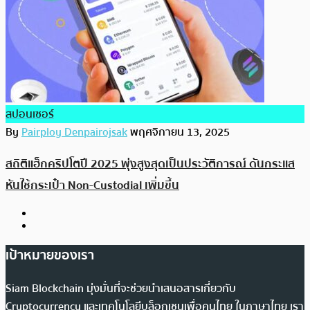
สปอนเซอร์
By
Pairploy Denpairojsak
พฤศจิกายน 13, 2025
สถิติแฮ็กคริปโตปี 2025 พุ่งสูงสุดเป็นประวัติการณ์ ดันกระแส
หันใช้กระเป๋า Non-Custodial เพิ่มขึ้น
เป้าหมายของเรา
Siam Blockchain มุ่งมั่นที่จะช่วยนำเสนอสารเกี่ยวกับ
Cryptocurrency และเทคโนโลยีบล็อกเชนเพื่อคนไทย ในภาษาไทย เรา