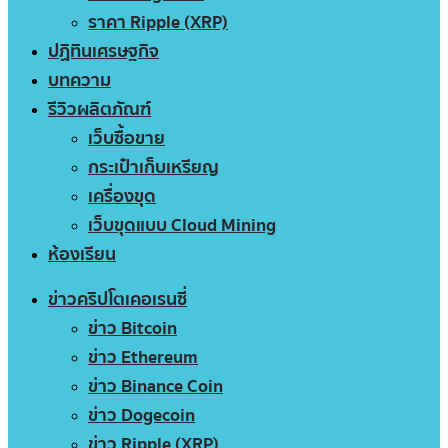
ราคา Ripple (XRP)
ปฏิทินเศรษฐกิจ
บทความ
รีวิวผลิตภัณฑ์
เว็บซื้อขาย
กระเป๋าเก็บเหรียญ
เครื่องขุด
เว็บขุดแบบ Cloud Mining
ห้องเรียน
ข่าวคริปโตเคอเรนซี่
ข่าว Bitcoin
ข่าว Ethereum
ข่าว Binance Coin
ข่าว Dogecoin
ข่าว Ripple (XRP)