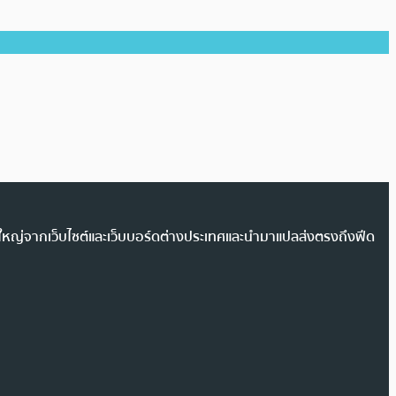
วนใหญ่จากเว็บไซต์และเว็บบอร์ดต่างประเทศและนำมาแปลส่งตรงถึงฟีด