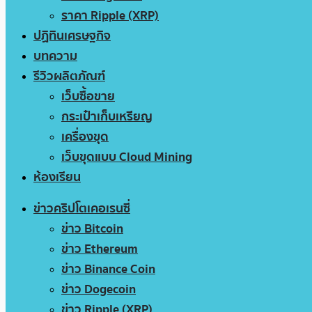
ราคา Ripple (XRP)
ปฏิทินเศรษฐกิจ
บทความ
รีวิวผลิตภัณฑ์
เว็บซื้อขาย
กระเป๋าเก็บเหรียญ
เครื่องขุด
เว็บขุดแบบ Cloud Mining
ห้องเรียน
ข่าวคริปโตเคอเรนซี่
ข่าว Bitcoin
ข่าว Ethereum
ข่าว Binance Coin
ข่าว Dogecoin
ข่าว Ripple (XRP)