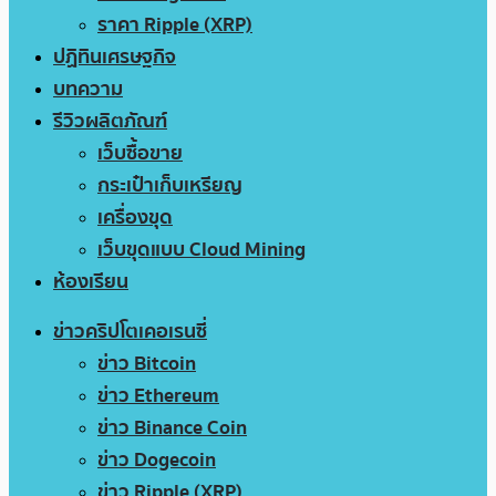
ราคา Ripple (XRP)
ปฏิทินเศรษฐกิจ
บทความ
รีวิวผลิตภัณฑ์
เว็บซื้อขาย
กระเป๋าเก็บเหรียญ
เครื่องขุด
เว็บขุดแบบ Cloud Mining
ห้องเรียน
ข่าวคริปโตเคอเรนซี่
ข่าว Bitcoin
ข่าว Ethereum
ข่าว Binance Coin
ข่าว Dogecoin
ข่าว Ripple (XRP)