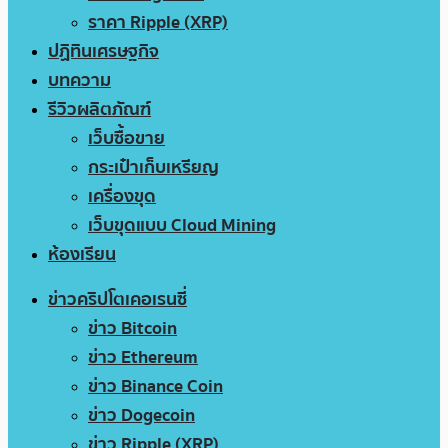
ราคา Ripple (XRP)
ปฏิทินเศรษฐกิจ
บทความ
รีวิวผลิตภัณฑ์
เว็บซื้อขาย
กระเป๋าเก็บเหรียญ
เครื่องขุด
เว็บขุดแบบ Cloud Mining
ห้องเรียน
ข่าวคริปโตเคอเรนซี่
ข่าว Bitcoin
ข่าว Ethereum
ข่าว Binance Coin
ข่าว Dogecoin
ข่าว Ripple (XRP)