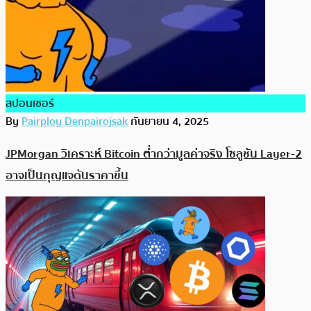
สปอนเซอร์
By
Pairploy Denpairojsak
กันยายน 4, 2025
JPMorgan วิเคราะห์ Bitcoin ต่ำกว่ามูลค่าจริง โซลูชัน Layer-2
อาจเป็นกุญแจดันราคาขึ้น