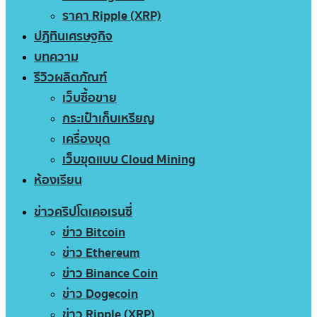
ราคา Ripple (XRP)
ปฏิทินเศรษฐกิจ
บทความ
รีวิวผลิตภัณฑ์
เว็บซื้อขาย
กระเป๋าเก็บเหรียญ
เครื่องขุด
เว็บขุดแบบ Cloud Mining
ห้องเรียน
ข่าวคริปโตเคอเรนซี่
ข่าว Bitcoin
ข่าว Ethereum
ข่าว Binance Coin
ข่าว Dogecoin
ข่าว Ripple (XRP)