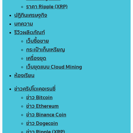
ราคา Ripple (XRP)
ปฏิทินเศรษฐกิจ
บทความ
รีวิวผลิตภัณฑ์
เว็บซื้อขาย
กระเป๋าเก็บเหรียญ
เครื่องขุด
เว็บขุดแบบ Cloud Mining
ห้องเรียน
ข่าวคริปโตเคอเรนซี่
ข่าว Bitcoin
ข่าว Ethereum
ข่าว Binance Coin
ข่าว Dogecoin
ข่าว Ripple (XRP)