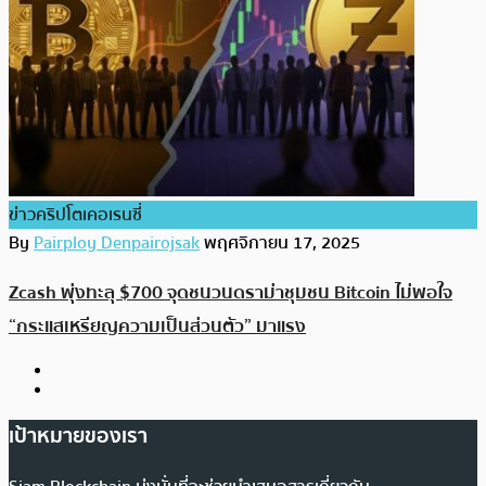
ข่าวคริปโตเคอเรนซี่
By
Pairploy Denpairojsak
พฤศจิกายน 17, 2025
Zcash พุ่งทะลุ $700 จุดชนวนดราม่าชุมชน Bitcoin ไม่พอใจ
“กระแสเหรียญความเป็นส่วนตัว” มาแรง
เป้าหมายของเรา