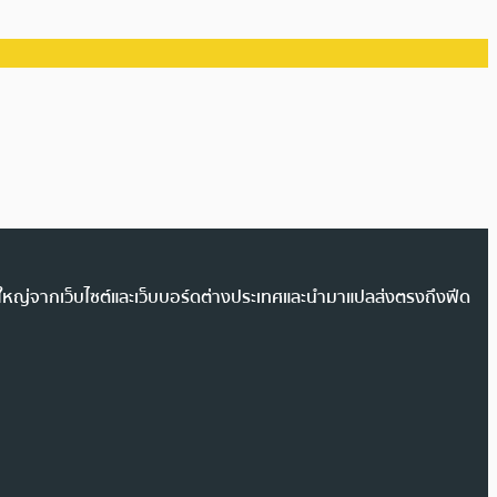
วนใหญ่จากเว็บไซต์และเว็บบอร์ดต่างประเทศและนำมาแปลส่งตรงถึงฟีด