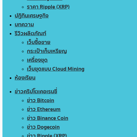
ราคา Ripple (XRP)
ปฏิทินเศรษฐกิจ
บทความ
รีวิวผลิตภัณฑ์
เว็บซื้อขาย
กระเป๋าเก็บเหรียญ
เครื่องขุด
เว็บขุดแบบ Cloud Mining
ห้องเรียน
ข่าวคริปโตเคอเรนซี่
ข่าว Bitcoin
ข่าว Ethereum
ข่าว Binance Coin
ข่าว Dogecoin
ข่าว Ripple (XRP)