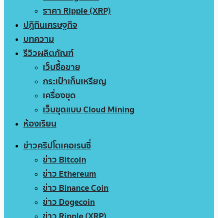
ราคา Ripple (XRP)
ปฏิทินเศรษฐกิจ
บทความ
รีวิวผลิตภัณฑ์
เว็บซื้อขาย
กระเป๋าเก็บเหรียญ
เครื่องขุด
เว็บขุดแบบ Cloud Mining
ห้องเรียน
ข่าวคริปโตเคอเรนซี่
ข่าว Bitcoin
ข่าว Ethereum
ข่าว Binance Coin
ข่าว Dogecoin
ข่าว Ripple (XRP)