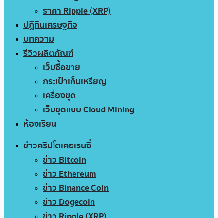
ราคา Ripple (XRP)
ปฏิทินเศรษฐกิจ
บทความ
รีวิวผลิตภัณฑ์
เว็บซื้อขาย
กระเป๋าเก็บเหรียญ
เครื่องขุด
เว็บขุดแบบ Cloud Mining
ห้องเรียน
ข่าวคริปโตเคอเรนซี่
ข่าว Bitcoin
ข่าว Ethereum
ข่าว Binance Coin
ข่าว Dogecoin
ข่าว Ripple (XRP)