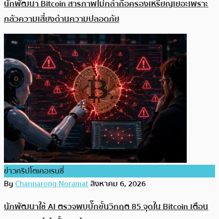
นักพัฒนา Bitcoin สารภาพไม่กล้าถือครองเหรียญเยอะเพราะ
กลัวความเสี่ยงด้านความปลอดภัย
ข่าวคริปโตเคอเรนซี่
By
Channarong Noramat
สิงหาคม 6, 2026
นักพัฒนาใช้ AI ตรวจพบบั๊กขั้นวิกฤต 85 จุดใน Bitcoin เตือน