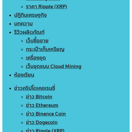
ราคา Ripple (XRP)
ปฏิทินเศรษฐกิจ
บทความ
รีวิวผลิตภัณฑ์
เว็บซื้อขาย
กระเป๋าเก็บเหรียญ
เครื่องขุด
เว็บขุดแบบ Cloud Mining
ห้องเรียน
ข่าวคริปโตเคอเรนซี่
ข่าว Bitcoin
ข่าว Ethereum
ข่าว Binance Coin
ข่าว Dogecoin
ข่าว Ripple (XRP)