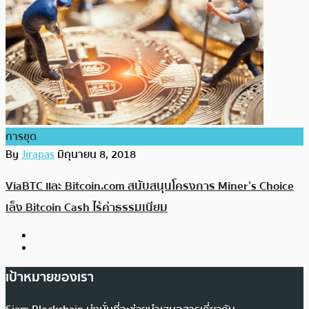
การขุด
By
Jirapas
มิถุนายน 8, 2018
ViaBTC และ Bitcoin.com สนับสนุนโครงการ Miner’s Choice
เล็ง Bitcoin Cash ไร้ค่าธรรมเนียม
เป้าหมายของเรา