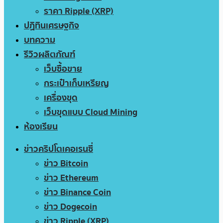
ราคา Ripple (XRP)
ปฏิทินเศรษฐกิจ
บทความ
รีวิวผลิตภัณฑ์
เว็บซื้อขาย
กระเป๋าเก็บเหรียญ
เครื่องขุด
เว็บขุดแบบ Cloud Mining
ห้องเรียน
ข่าวคริปโตเคอเรนซี่
ข่าว Bitcoin
ข่าว Ethereum
ข่าว Binance Coin
ข่าว Dogecoin
ข่าว Ripple (XRP)