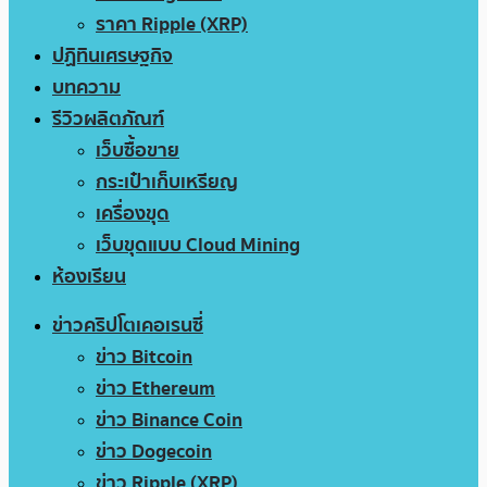
ราคา Ripple (XRP)
ปฏิทินเศรษฐกิจ
บทความ
รีวิวผลิตภัณฑ์
เว็บซื้อขาย
กระเป๋าเก็บเหรียญ
เครื่องขุด
เว็บขุดแบบ Cloud Mining
ห้องเรียน
ข่าวคริปโตเคอเรนซี่
ข่าว Bitcoin
ข่าว Ethereum
ข่าว Binance Coin
ข่าว Dogecoin
ข่าว Ripple (XRP)