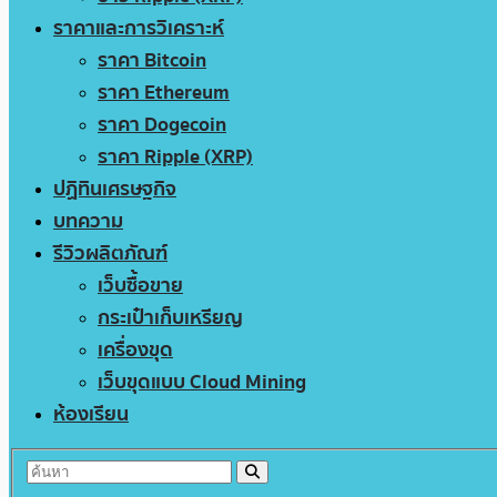
ราคาและการวิเคราะห์
ราคา Bitcoin
ราคา Ethereum
ราคา Dogecoin
ราคา Ripple (XRP)
ปฏิทินเศรษฐกิจ
บทความ
รีวิวผลิตภัณฑ์
เว็บซื้อขาย
กระเป๋าเก็บเหรียญ
เครื่องขุด
เว็บขุดแบบ Cloud Mining
ห้องเรียน