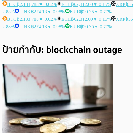
BTC
฿2,133,788
▼ 0.02%
ETH
฿62,312.00
▼ 0.15%
XRP
฿35
2.88%
LINK
฿274.13
▼ 0.98%
KUB
฿20.35
▼ 0.77%
BTC
฿2,133,788
▼ 0.02%
ETH
฿62,312.00
▼ 0.15%
XRP
฿35
2.88%
LINK
฿274.13
▼ 0.98%
KUB
฿20.35
▼ 0.77%
ป้ายกำกับ:
blockchain outage