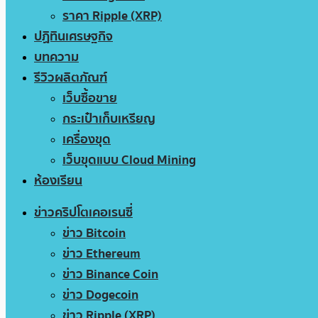
ราคา Ripple (XRP)
ปฏิทินเศรษฐกิจ
บทความ
รีวิวผลิตภัณฑ์
เว็บซื้อขาย
กระเป๋าเก็บเหรียญ
เครื่องขุด
เว็บขุดแบบ Cloud Mining
ห้องเรียน
ข่าวคริปโตเคอเรนซี่
ข่าว Bitcoin
ข่าว Ethereum
ข่าว Binance Coin
ข่าว Dogecoin
ข่าว Ripple (XRP)