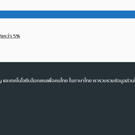
่วงกว่า 5%
ency และเทคโนโลยีบล็อกเชนเพื่อคนไทย ในภาษาไทย เรารวบรวมข้อมูลส่