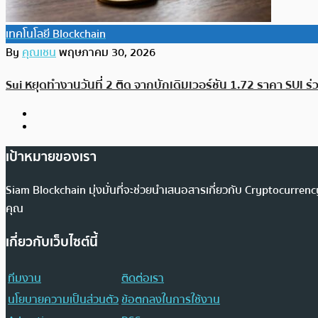
เทคโนโลยี Blockchain
By
คุณเชน
พฤษภาคม 30, 2026
Sui หยุดทำงานวันที่ 2 ติด จากบักเดิมเวอร์ชัน 1.72 ราคา SUI ร
เป้าหมายของเรา
Siam Blockchain มุ่งมั่นที่จะช่วยนำเสนอสารเกี่ยวกับ Cryptocurr
คุณ
เกี่ยวกับเว็บไซต์นี้
ทีมงาน
ติดต่อเรา
นโยบายความเป็นส่วนตัว
ข้อตกลงในการใช้งาน