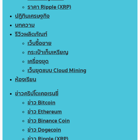
ราคา Ripple (XRP)
ปฏิทินเศรษฐกิจ
บทความ
รีวิวผลิตภัณฑ์
เว็บซื้อขาย
กระเป๋าเก็บเหรียญ
เครื่องขุด
เว็บขุดแบบ Cloud Mining
ห้องเรียน
ข่าวคริปโตเคอเรนซี่
ข่าว Bitcoin
ข่าว Ethereum
ข่าว Binance Coin
ข่าว Dogecoin
ข่าว Ripple (XRP)