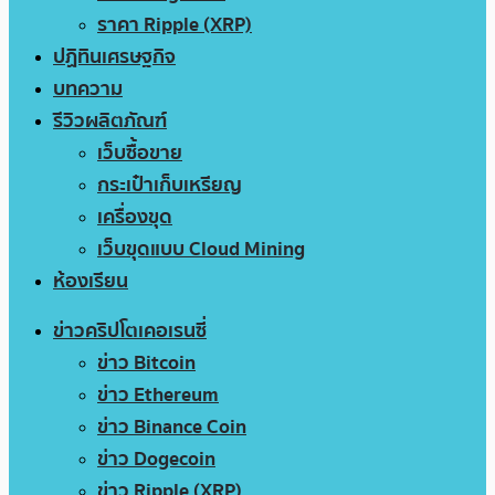
ราคา Ripple (XRP)
ปฏิทินเศรษฐกิจ
บทความ
รีวิวผลิตภัณฑ์
เว็บซื้อขาย
กระเป๋าเก็บเหรียญ
เครื่องขุด
เว็บขุดแบบ Cloud Mining
ห้องเรียน
ข่าวคริปโตเคอเรนซี่
ข่าว Bitcoin
ข่าว Ethereum
ข่าว Binance Coin
ข่าว Dogecoin
ข่าว Ripple (XRP)