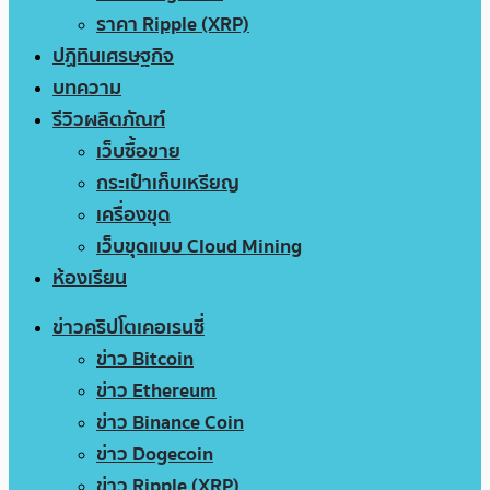
ราคา Ripple (XRP)
ปฏิทินเศรษฐกิจ
บทความ
รีวิวผลิตภัณฑ์
เว็บซื้อขาย
กระเป๋าเก็บเหรียญ
เครื่องขุด
เว็บขุดแบบ Cloud Mining
ห้องเรียน
ข่าวคริปโตเคอเรนซี่
ข่าว Bitcoin
ข่าว Ethereum
ข่าว Binance Coin
ข่าว Dogecoin
ข่าว Ripple (XRP)