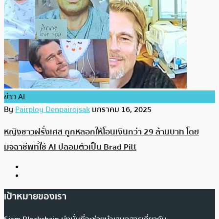
ข่าว AI
By
Pairploy Denpairojsak
มกราคม 16, 2025
หญิงชาวฝรั่งเศส ถูกหลอกให้โอนเงินกว่า 29 ล้านบาท โดย
มิจฉาชีพที่ใช้ AI ปลอมตัวเป็น Brad Pitt
เป้าหมายของเรา