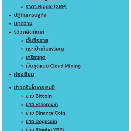
ราคา Ripple (XRP)
ปฏิทินเศรษฐกิจ
บทความ
รีวิวผลิตภัณฑ์
เว็บซื้อขาย
กระเป๋าเก็บเหรียญ
เครื่องขุด
เว็บขุดแบบ Cloud Mining
ห้องเรียน
ข่าวคริปโตเคอเรนซี่
ข่าว Bitcoin
ข่าว Ethereum
ข่าว Binance Coin
ข่าว Dogecoin
ข่าว Ripple (XRP)