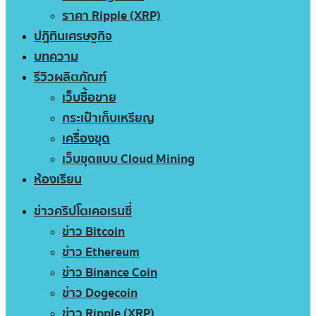
ราคา Ripple (XRP)
ปฏิทินเศรษฐกิจ
บทความ
รีวิวผลิตภัณฑ์
เว็บซื้อขาย
กระเป๋าเก็บเหรียญ
เครื่องขุด
เว็บขุดแบบ Cloud Mining
ห้องเรียน
ข่าวคริปโตเคอเรนซี่
ข่าว Bitcoin
ข่าว Ethereum
ข่าว Binance Coin
ข่าว Dogecoin
ข่าว Ripple (XRP)