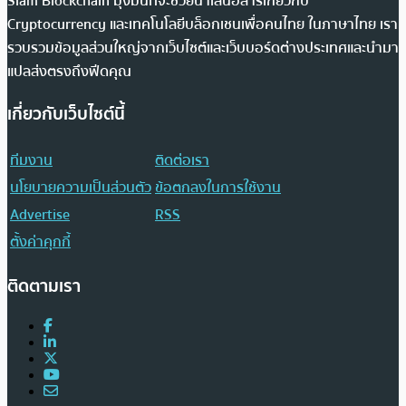
Siam Blockchain มุ่งมั่นที่จะช่วยนำเสนอสารเกี่ยวกับ
Cryptocurrency และเทคโนโลยีบล็อกเชนเพื่อคนไทย ในภาษาไทย เรา
รวบรวมข้อมูลส่วนใหญ่จากเว็บไซต์และเว็บบอร์ดต่างประเทศและนำมา
แปลส่งตรงถึงฟีดคุณ
เกี่ยวกับเว็บไซต์นี้
ทีมงาน
ติดต่อเรา
นโยบายความเป็นส่วนตัว
ข้อตกลงในการใช้งาน
Advertise
RSS
ตั้งค่าคุกกี้
ติดตามเรา