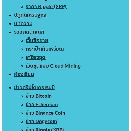
ราคา Ripple (XRP)
ปฏิทินเศรษฐกิจ
บทความ
รีวิวผลิตภัณฑ์
เว็บซื้อขาย
กระเป๋าเก็บเหรียญ
เครื่องขุด
เว็บขุดแบบ Cloud Mining
ห้องเรียน
ข่าวคริปโตเคอเรนซี่
ข่าว Bitcoin
ข่าว Ethereum
ข่าว Binance Coin
ข่าว Dogecoin
ข่าว Ripple (XRP)