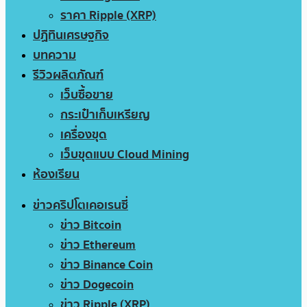
ราคา Ripple (XRP)
ปฏิทินเศรษฐกิจ
บทความ
รีวิวผลิตภัณฑ์
เว็บซื้อขาย
กระเป๋าเก็บเหรียญ
เครื่องขุด
เว็บขุดแบบ Cloud Mining
ห้องเรียน
ข่าวคริปโตเคอเรนซี่
ข่าว Bitcoin
ข่าว Ethereum
ข่าว Binance Coin
ข่าว Dogecoin
ข่าว Ripple (XRP)