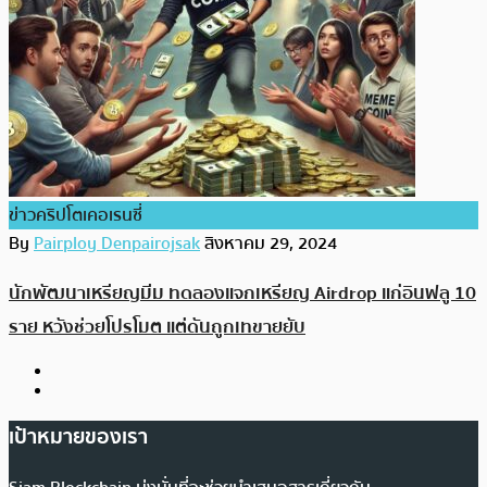
ข่าวคริปโตเคอเรนซี่
By
Pairploy Denpairojsak
สิงหาคม 29, 2024
นักพัฒนาเหรียญมีม ทดลองแจกเหรียญ Airdrop แก่อินฟลู 10
ราย หวังช่วยโปรโมต แต่ดันถูกเทขายยับ
เป้าหมายของเรา