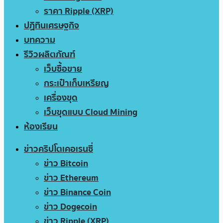
ราคา Ripple (XRP)
ปฏิทินเศรษฐกิจ
บทความ
รีวิวผลิตภัณฑ์
เว็บซื้อขาย
กระเป๋าเก็บเหรียญ
เครื่องขุด
เว็บขุดแบบ Cloud Mining
ห้องเรียน
ข่าวคริปโตเคอเรนซี่
ข่าว Bitcoin
ข่าว Ethereum
ข่าว Binance Coin
ข่าว Dogecoin
ข่าว Ripple (XRP)