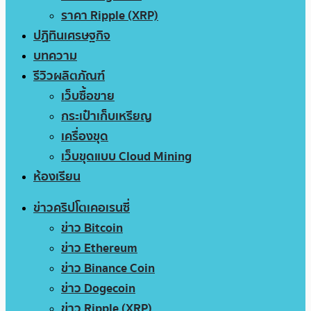
ราคา Ripple (XRP)
ปฏิทินเศรษฐกิจ
บทความ
รีวิวผลิตภัณฑ์
เว็บซื้อขาย
กระเป๋าเก็บเหรียญ
เครื่องขุด
เว็บขุดแบบ Cloud Mining
ห้องเรียน
ข่าวคริปโตเคอเรนซี่
ข่าว Bitcoin
ข่าว Ethereum
ข่าว Binance Coin
ข่าว Dogecoin
ข่าว Ripple (XRP)