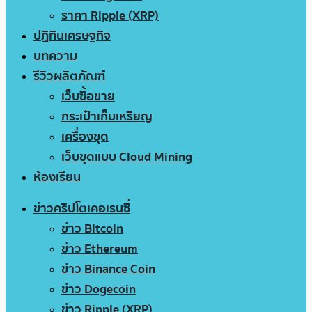
ราคา Ripple (XRP)
ปฏิทินเศรษฐกิจ
บทความ
รีวิวผลิตภัณฑ์
เว็บซื้อขาย
กระเป๋าเก็บเหรียญ
เครื่องขุด
เว็บขุดแบบ Cloud Mining
ห้องเรียน
ข่าวคริปโตเคอเรนซี่
ข่าว Bitcoin
ข่าว Ethereum
ข่าว Binance Coin
ข่าว Dogecoin
ข่าว Ripple (XRP)