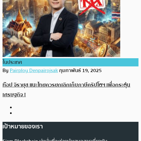
ในประเทศ
By
Pairploy Denpairojsak
กุมภาพันธ์ 19, 2025
ท๊อป จิรายุส แนะไทยควรยกเลิกเก็บภาษีคริปโตฯ เพื่อกระตุ้น
เศรษฐกิจ !
เป้าหมายของเรา