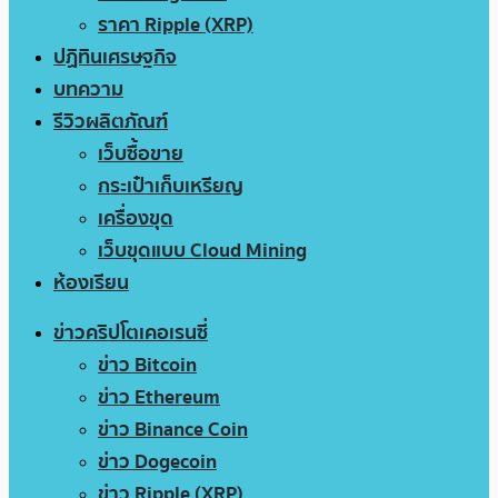
ราคา Ripple (XRP)
ปฏิทินเศรษฐกิจ
บทความ
รีวิวผลิตภัณฑ์
เว็บซื้อขาย
กระเป๋าเก็บเหรียญ
เครื่องขุด
เว็บขุดแบบ Cloud Mining
ห้องเรียน
ข่าวคริปโตเคอเรนซี่
ข่าว Bitcoin
ข่าว Ethereum
ข่าว Binance Coin
ข่าว Dogecoin
ข่าว Ripple (XRP)