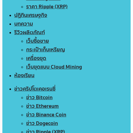
ราคา Ripple (XRP)
ปฏิทินเศรษฐกิจ
บทความ
รีวิวผลิตภัณฑ์
เว็บซื้อขาย
กระเป๋าเก็บเหรียญ
เครื่องขุด
เว็บขุดแบบ Cloud Mining
ห้องเรียน
ข่าวคริปโตเคอเรนซี่
ข่าว Bitcoin
ข่าว Ethereum
ข่าว Binance Coin
ข่าว Dogecoin
ข่าว Ripple (XRP)