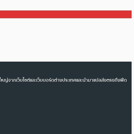
วนใหญ่จากเว็บไซต์และเว็บบอร์ดต่างประเทศและนำมาแปลส่งตรงถึงฟีด