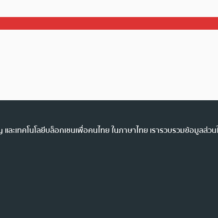
ency และเทคโนโลยีบล็อกเชนเพื่อคนไทย ในภาษาไทย เรารวบรวมข้อมูลส่