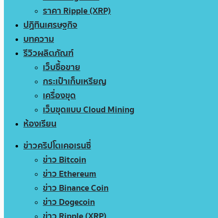
ราคา Ripple (XRP)
ปฏิทินเศรษฐกิจ
บทความ
รีวิวผลิตภัณฑ์
เว็บซื้อขาย
กระเป๋าเก็บเหรียญ
เครื่องขุด
เว็บขุดแบบ Cloud Mining
ห้องเรียน
ข่าวคริปโตเคอเรนซี่
ข่าว Bitcoin
ข่าว Ethereum
ข่าว Binance Coin
ข่าว Dogecoin
ข่าว Ripple (XRP)